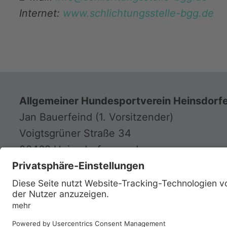
Internet:
www.schlichtungsstelle-bgg.de
Allgemeiner Hundesportverein Heinsdorfe
Jan Bauerfeind (1. Vorsitzender)
Voigtsgrüner Straße 34
08468 Heinsdorfergrund
Telefon:
0173 3549618
E-Mail:
info@hsvheinsdorfergrund.de