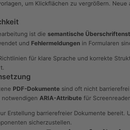
lvorlagen, um Klickflächen zu vergrößern. Neu
chkeit
arbeitung ist die
semantische Überschriftenst
endet und
Fehlermeldungen
in Formularen sin
ichtlinien für klare Sprache und korrekte Struk
t.
msetzung
tene
PDF-Dokumente
sind oft nicht barrierefre
ie notwendigen
ARIA-Attribute
für Screenreader
ur Erstellung barrierefreier Dokumente bereit. 
mponenten sicherzustellen.