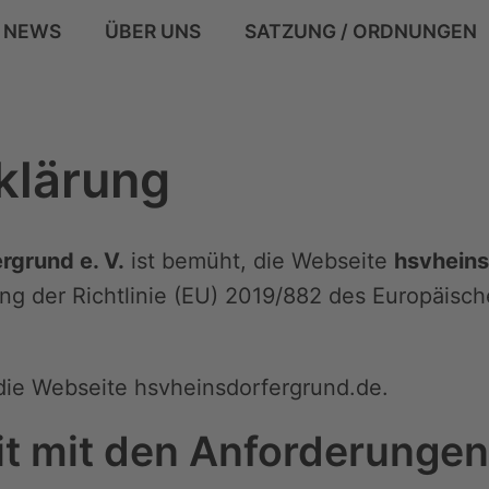
NEWS
ÜBER UNS
SATZUNG / ORDNUNGEN
en
rklärung
d e.V.
rgrund e. V.
ist bemüht, die Webseite
hsvheins
g der Richtlinie (EU) 2019/882 des Europäisch
ür die Webseite hsvheinsdorfergrund.de.
it mit den Anforderungen