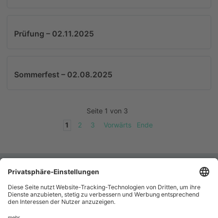
Prüfung – 02.11.2025
Sommerfest – 02.08.2025
Seite 1 von 3
1
2
3
Vorwärts
Ende
Allgemeiner Hundesportverein
Kontakt
Impressum
Heinsdorfergrund e. V.
Datenschutz
Jan Bauerfeind (1. Vorsitzender)
Barrierefreiheitserklärung
Voigtsgrüner Straße 34
08468 Heinsdorfergrund