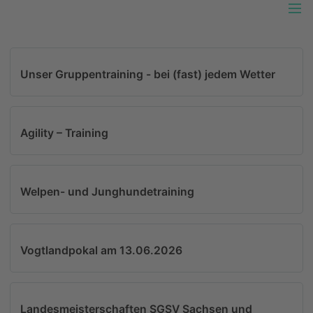
Unser Platz im Grünen
Allgemeiner Hundesportverein Heinsdorfergrund
Unser Gruppentraining - bei (fast) jedem Wetter
e.V.
SATZUNG
BEITRAGSORDNUNG
Agility – Training
DATENSCHUTZORDNUNG
GESCHÄFTSORDNUNG DES VORSTANDES
Welpen- und Junghundetraining
NUTZUNGSORDNUNG
PLATZ- UND HAUSORDNUNG
Vogtlandpokal am 13.06.2026
Landesmeisterschaften SGSV Sachsen und