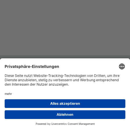
Allgemeiner Hundesportverein
Kontakt
Impressum
Heinsdorfergrund e. V.
Datenschutz
Jan Bauerfeind (1. Vorsitzender)
Barrierefreiheitserklärung
Voigtsgrüner Straße 34
08468 Heinsdorfergrund
Telefon:
0173 3549618
E-Mail:
info@hsvheinsdorfergrund.de
© 2026 Allgemeiner Hundesportverein
Heinsdorfergrund e. V.. Alle Rechte
vorbehalten.