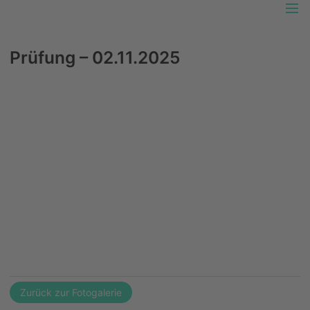
Unser Platz im Grünen
Prüfung – 02.11.2025
Allgemeiner Hundesportverein Heinsdorfergrund
e.V.
SATZUNG
BEITRAGSORDNUNG
DATENSCHUTZORDNUNG
GESCHÄFTSORDNUNG DES VORSTANDES
NUTZUNGSORDNUNG
PLATZ- UND HAUSORDNUNG
Zurück zur Fotogalerie