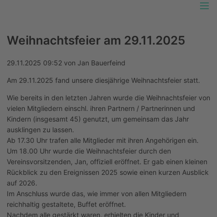
Unser Platz im Grünen
Weihnachtsfeier am 29.11.2025
Allgemeiner Hundesportverein Heinsdorfergrund
e.V.
29.11.2025 09:52
von Jan Bauerfeind
SATZUNG
Am 29.11.2025 fand unsere diesjährige Weihnachtsfeier statt.
BEITRAGSORDNUNG
Wie bereits in den letzten Jahren wurde die Weihnachtsfeier von
DATENSCHUTZORDNUNG
vielen Mitgliedern einschl. ihren Partnern / Partnerinnen und
GESCHÄFTSORDNUNG DES VORSTANDES
Kindern (insgesamt 45) genutzt, um gemeinsam das Jahr
ausklingen zu lassen.
NUTZUNGSORDNUNG
Ab 17.30 Uhr trafen alle Mitglieder mit ihren Angehörigen ein.
PLATZ- UND HAUSORDNUNG
Um 18.00 Uhr wurde die Weihnachtsfeier durch den
Vereinsvorsitzenden, Jan, offiziell eröffnet. Er gab einen kleinen
Rückblick zu den Ereignissen 2025 sowie einen kurzen Ausblick
auf 2026.
Im Anschluss wurde das, wie immer von allen Mitgliedern
reichhaltig gestaltete, Buffet eröffnet.
Nachdem alle gestärkt waren, erhielten die Kinder und